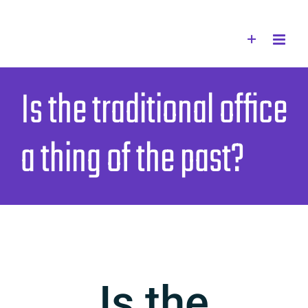
Zum
Inhalt
springen
Is the traditional office
a thing of the past?
Is the